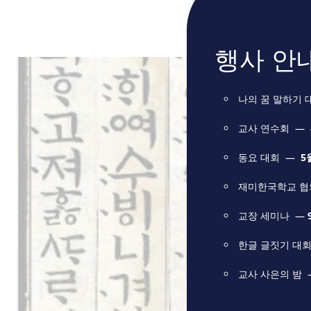
행사 안
나의 꿈 말하기 
교사 연수회 — 
동요 대회 —
5
재미한국학교 협의
교장 세미나 —
한글 글짓기 대회
교사 사은의 밤