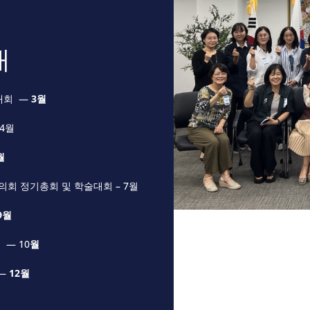
내
대회 —
3월
4월
월
회 정기총회 및 학술대회 – 7월
9월
 — 10
월
 —
12월